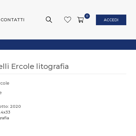
0
CONTATTI
ACCEDI
lli Ercole litografia
rcole
e
otto: 2020
24x33
rafia