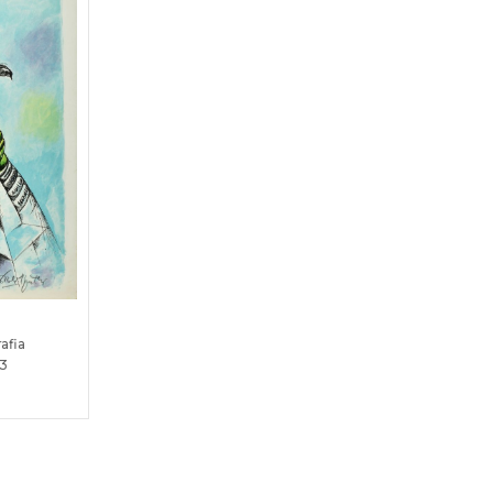
rafia
23